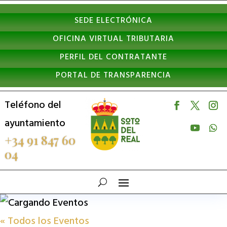
Nota:
SEDE ELECTRÓNICA
este
OFICINA VIRTUAL TRIBUTARIA
sitio
PERFIL DEL CONTRATANTE
web
PORTAL DE TRANSPARENCIA
incluye
un
Teléfono del
sistema
ayuntamiento
de
+34 91 847 60
04
accesibilidad.
« Todos los Eventos