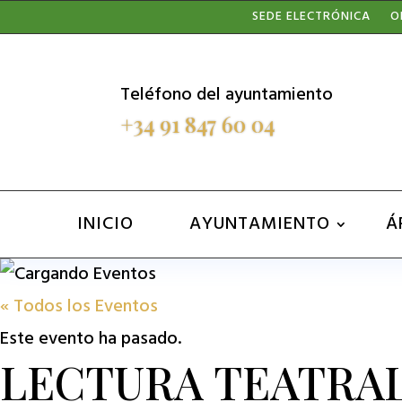
Nota:
SEDE ELECTRÓNICA
O
este
sitio
Teléfono del ayuntamiento
web
+34 91 847 60 04
incluye
un
sistema
INICIO
AYUNTAMIENTO
Á
de
accesibilidad.
« Todos los Eventos
Presione
Este evento ha pasado.
Control-
LECTURA TEATRA
F11