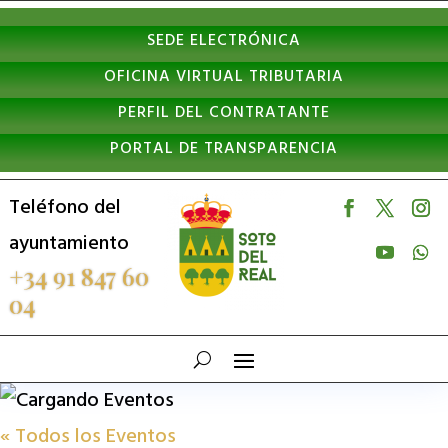
Nota:
SEDE ELECTRÓNICA
este
OFICINA VIRTUAL TRIBUTARIA
sitio
PERFIL DEL CONTRATANTE
web
PORTAL DE TRANSPARENCIA
incluye
un
Teléfono del
sistema
ayuntamiento
de
+34 91 847 60
04
accesibilidad.
« Todos los Eventos