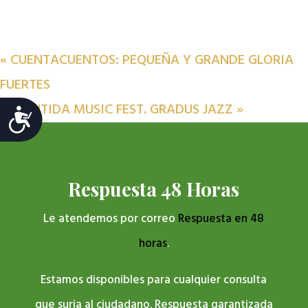
«
CUENTACUENTOS: PEQUEÑA Y GRANDE GLORIA
FUERTES
ATLANTIDA MUSIC FEST. GRADUS JAZZ
»
Accesibilidad
Respuesta 48 Horas
Le atendemos por correo
Respuesta en 48
horas
.
Estamos disponibles para cualquier consulta
que surja al ciudadano. Respuesta garantizada