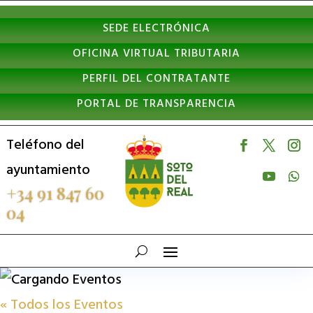
Nota:
SEDE ELECTRÓNICA
este
OFICINA VIRTUAL TRIBUTARIA
sitio
PERFIL DEL CONTRATANTE
web
PORTAL DE TRANSPARENCIA
incluye
un
Teléfono del
sistema
ayuntamiento
de
+34 91 847 60
04
accesibilidad.
« Todos los Eventos