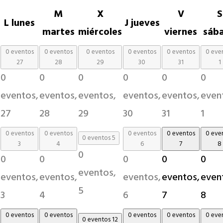
M
X
V
S
L
lunes
J
jueves
martes
miércoles
viernes
sáb
0 eventos
0 eventos
0 eventos
0 eventos
0 eventos
0 eve
27
28
29
30
31
1
0
0
0
0
0
0
eventos,
eventos,
eventos,
eventos,
eventos,
even
27
28
29
30
31
1
0 eventos
0 eventos
0 eventos
0 eventos
0 eve
0 eventos
5
3
4
6
7
8
0
0
0
0
0
0
eventos,
eventos,
eventos,
eventos,
eventos,
even
5
3
4
6
7
8
0 eventos
0 eventos
0 eventos
0 eventos
0 eve
0 eventos
12