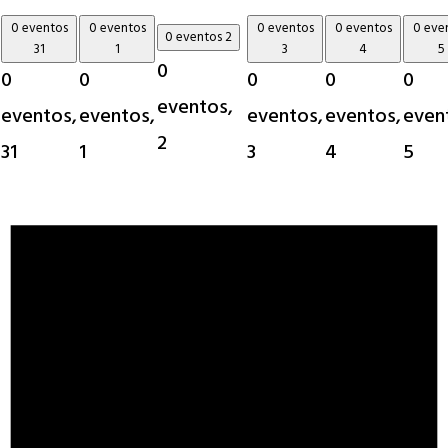
0 eventos
0 eventos
0 eventos
0 eventos
0 eve
0 eventos
2
31
1
3
4
5
0
0
0
0
0
0
eventos,
eventos,
eventos,
eventos,
eventos,
even
2
31
1
3
4
5