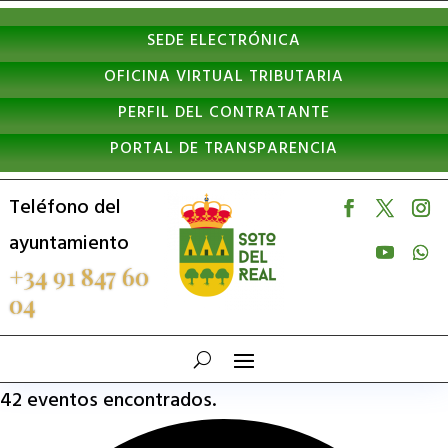
Nota:
SEDE ELECTRÓNICA
este
OFICINA VIRTUAL TRIBUTARIA
sitio
PERFIL DEL CONTRATANTE
web
PORTAL DE TRANSPARENCIA
incluye
un
Teléfono del
sistema
ayuntamiento
de
+34 91 847 60
04
accesibilidad.
42 eventos encontrados.