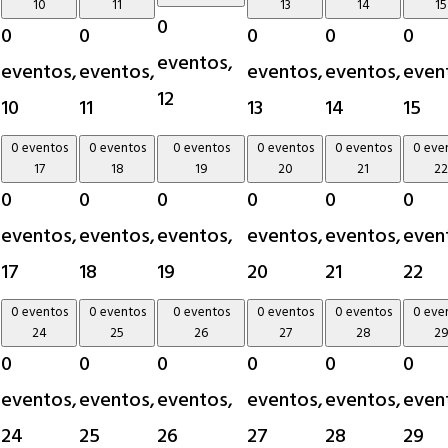
10
11
13
14
15
0
0
0
0
0
0
eventos,
eventos,
eventos,
eventos,
eventos,
even
12
10
11
13
14
15
0 eventos
0 eventos
0 eventos
0 eventos
0 eventos
0 eve
17
18
19
20
21
22
0
0
0
0
0
0
eventos,
eventos,
eventos,
eventos,
eventos,
even
17
18
19
20
21
22
0 eventos
0 eventos
0 eventos
0 eventos
0 eventos
0 eve
24
25
26
27
28
2
0
0
0
0
0
0
eventos,
eventos,
eventos,
eventos,
eventos,
even
24
25
26
27
28
29