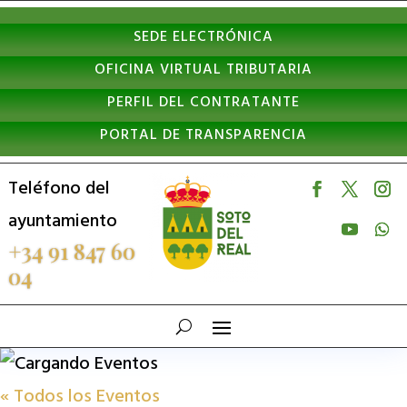
Nota:
SEDE ELECTRÓNICA
este
OFICINA VIRTUAL TRIBUTARIA
sitio
PERFIL DEL CONTRATANTE
web
PORTAL DE TRANSPARENCIA
incluye
un
Teléfono del
sistema
ayuntamiento
de
+34 91 847 60
04
accesibilidad.
« Todos los Eventos