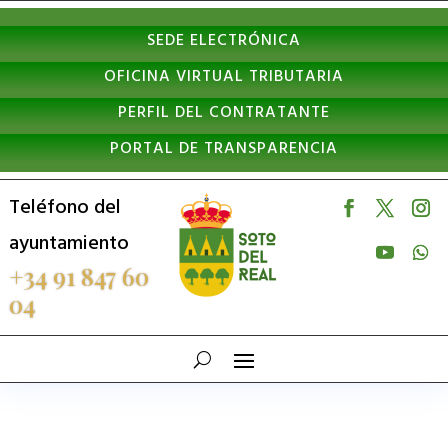
Nota:
SEDE ELECTRÓNICA
este
OFICINA VIRTUAL TRIBUTARIA
sitio
PERFIL DEL CONTRATANTE
web
PORTAL DE TRANSPARENCIA
incluye
un
Teléfono del
sistema
ayuntamiento
de
+34 91 847 60
04
accesibilidad.