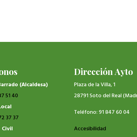
fonos
Dirección Ayto
Barrado (Alcaldesa)
Plaza de la Villa, 1
87 51 40
28791 Soto del Real (Madr
Local
Teléfono: 91 847 60 04
72 37 37
 Civil
Accesibilidad