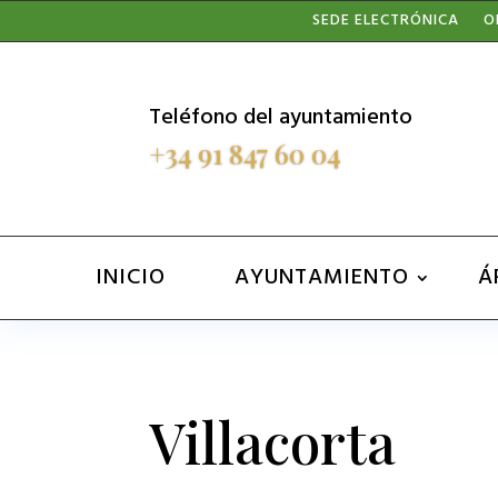
Nota:
SEDE ELECTRÓNICA
O
este
sitio
Teléfono del ayuntamiento
web
+34 91 847 60 04
incluye
un
sistema
INICIO
AYUNTAMIENTO
Á
de
accesibilidad.
Presione
Control-
Villacorta
F11