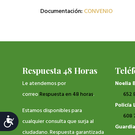
para
Documentación:
CONVENIO
ajustar
el
sitio
web
a
las
Respuesta 48 Horas
Telé
personas
Le atendemos por
Noelia 
con
correo
Respuesta en 48 horas
.
652 
discapacidad
Policía 
visual
Estamos disponibles para
608 
que
Accesibilidad
cualquier consulta que surja al
Guardia
están
ciudadano. Respuesta garantizada