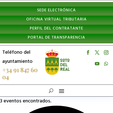
Nota:
SEDE ELECTRÓNICA
este
OFICINA VIRTUAL TRIBUTARIA
sitio
PERFIL DEL CONTRATANTE
web
PORTAL DE TRANSPARENCIA
incluye
un
Teléfono del
sistema
ayuntamiento
de
+34 91 847 60
04
accesibilidad.
3 eventos encontrados.