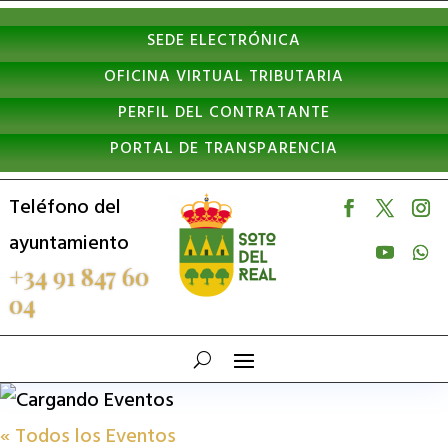
Nota:
SEDE ELECTRÓNICA
este
OFICINA VIRTUAL TRIBUTARIA
sitio
PERFIL DEL CONTRATANTE
web
PORTAL DE TRANSPARENCIA
incluye
un
Teléfono del
sistema
ayuntamiento
de
+34 91 847 60
04
accesibilidad.
« Todos los Eventos