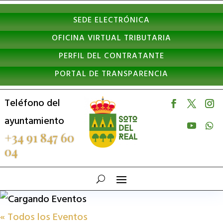
Nota:
SEDE ELECTRÓNICA
este
OFICINA VIRTUAL TRIBUTARIA
sitio
PERFIL DEL CONTRATANTE
web
PORTAL DE TRANSPARENCIA
incluye
un
Teléfono del
sistema
ayuntamiento
de
+34 91 847 60
04
accesibilidad.
« Todos los Eventos