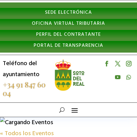
Nota:
SEDE ELECTRÓNICA
este
OFICINA VIRTUAL TRIBUTARIA
sitio
PERFIL DEL CONTRATANTE
web
PORTAL DE TRANSPARENCIA
incluye
un
Teléfono del
sistema
ayuntamiento
de
+34 91 847 60
04
accesibilidad.
« Todos los Eventos