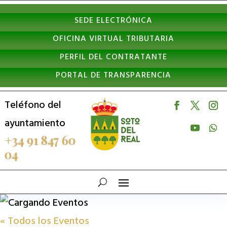
Nota:
SEDE ELECTRÓNICA
este
OFICINA VIRTUAL TRIBUTARIA
sitio
PERFIL DEL CONTRATANTE
web
PORTAL DE TRANSPARENCIA
incluye
un
Teléfono del
sistema
ayuntamiento
de
+34 91 847 60
04
accesibilidad.
« Todos los Eventos