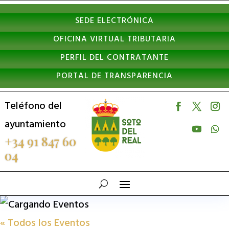
Nota:
SEDE ELECTRÓNICA
este
OFICINA VIRTUAL TRIBUTARIA
sitio
PERFIL DEL CONTRATANTE
web
PORTAL DE TRANSPARENCIA
incluye
un
Teléfono del
sistema
ayuntamiento
de
+34 91 847 60
04
accesibilidad.
« Todos los Eventos