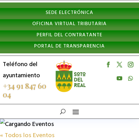
Nota:
SEDE ELECTRÓNICA
este
OFICINA VIRTUAL TRIBUTARIA
sitio
PERFIL DEL CONTRATANTE
web
PORTAL DE TRANSPARENCIA
incluye
un
Teléfono del
sistema
ayuntamiento
de
+34 91 847 60
04
accesibilidad.
« Todos los Eventos