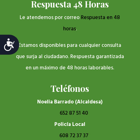
Respuesta 48 Horas
Le atendemos por correo
Respuesta en 48
horas
.
Accesibilidad
Estamos disponibles para cualquier consulta
que surja al ciudadano. Respuesta garantizada
en un máximo de 48 horas laborables.
Teléfonos
Noelia Barrado (Alcaldesa)
652 87 51 40
Policía Local
608 72 37 37