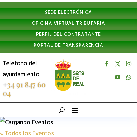
Nota:
SEDE ELECTRÓNICA
este
OFICINA VIRTUAL TRIBUTARIA
sitio
PERFIL DEL CONTRATANTE
web
PORTAL DE TRANSPARENCIA
incluye
un
Teléfono del
sistema
ayuntamiento
de
+34 91 847 60
04
accesibilidad.
« Todos los Eventos