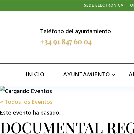
Nota:
SEDE ELECTRÓNICA
O
este
sitio
Teléfono del ayuntamiento
web
+34 91 847 60 04
incluye
un
sistema
INICIO
AYUNTAMIENTO
Á
de
accesibilidad.
« Todos los Eventos
Presione
Este evento ha pasado.
Control-
DOCUMENTAL REG
F11