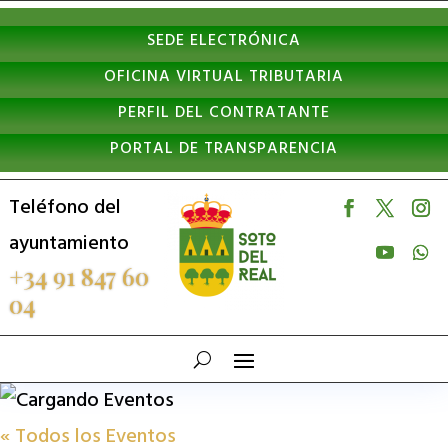
Nota:
SEDE ELECTRÓNICA
este
OFICINA VIRTUAL TRIBUTARIA
sitio
PERFIL DEL CONTRATANTE
web
PORTAL DE TRANSPARENCIA
incluye
un
Teléfono del
sistema
ayuntamiento
de
+34 91 847 60
04
accesibilidad.
« Todos los Eventos