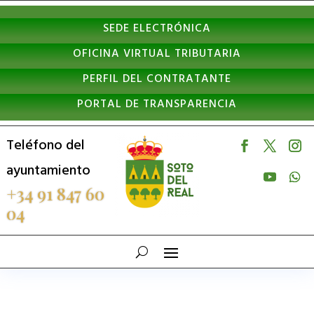
Nota:
SEDE ELECTRÓNICA
este
OFICINA VIRTUAL TRIBUTARIA
sitio
PERFIL DEL CONTRATANTE
web
PORTAL DE TRANSPARENCIA
incluye
un
Teléfono del
sistema
ayuntamiento
de
+34 91 847 60
04
accesibilidad.