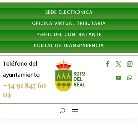
Nota:
SEDE ELECTRÓNICA
este
OFICINA VIRTUAL TRIBUTARIA
sitio
PERFIL DEL CONTRATANTE
web
PORTAL DE TRANSPARENCIA
incluye
un
Teléfono del
sistema
ayuntamiento
de
+34 91 847 60
04
accesibilidad.