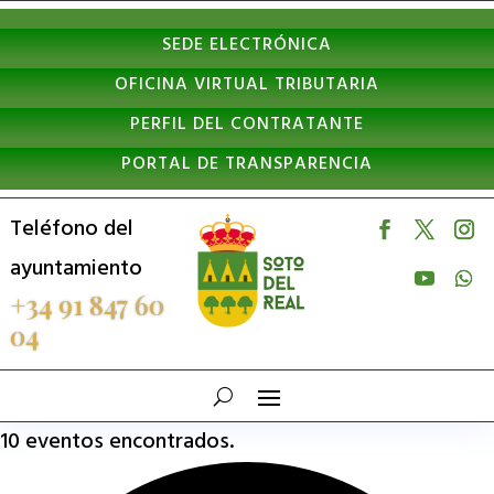
Nota:
SEDE ELECTRÓNICA
este
OFICINA VIRTUAL TRIBUTARIA
sitio
PERFIL DEL CONTRATANTE
web
PORTAL DE TRANSPARENCIA
incluye
un
Teléfono del
sistema
ayuntamiento
de
+34 91 847 60
04
accesibilidad.
10 eventos encontrados.