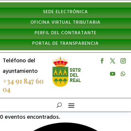
Nota:
SEDE ELECTRÓNICA
este
OFICINA VIRTUAL TRIBUTARIA
sitio
PERFIL DEL CONTRATANTE
web
PORTAL DE TRANSPARENCIA
incluye
un
Teléfono del
sistema
ayuntamiento
de
+34 91 847 60
04
accesibilidad.
0 eventos encontrados.