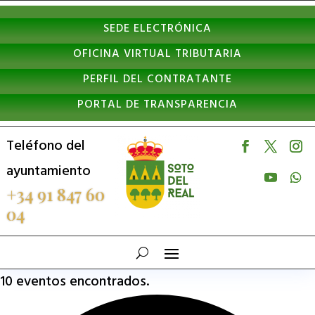
Nota:
SEDE ELECTRÓNICA
este
OFICINA VIRTUAL TRIBUTARIA
sitio
PERFIL DEL CONTRATANTE
web
PORTAL DE TRANSPARENCIA
incluye
un
Teléfono del
sistema
ayuntamiento
de
+34 91 847 60
04
accesibilidad.
10 eventos encontrados.