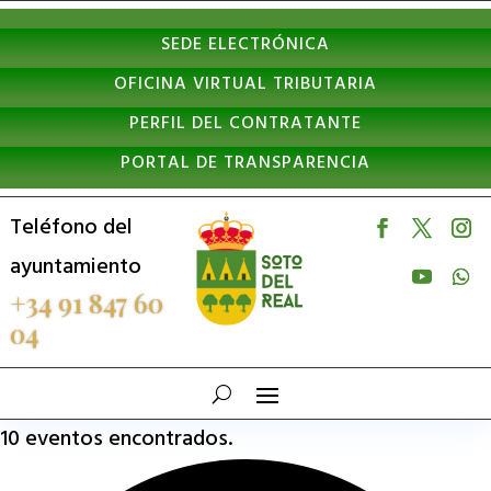
Nota:
SEDE ELECTRÓNICA
este
OFICINA VIRTUAL TRIBUTARIA
sitio
PERFIL DEL CONTRATANTE
web
PORTAL DE TRANSPARENCIA
incluye
un
Teléfono del
sistema
ayuntamiento
de
+34 91 847 60
04
accesibilidad.
10 eventos encontrados.