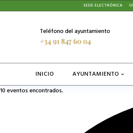
Nota:
SEDE ELECTRÓNICA
O
este
sitio
Teléfono del ayuntamiento
web
+34 91 847 60 04
incluye
un
sistema
INICIO
AYUNTAMIENTO
de
10 eventos encontrados.
accesibilidad.
Presione
Control-
F11