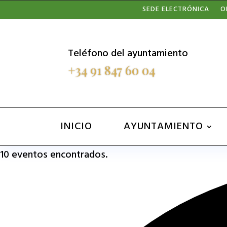
Nota:
SEDE ELECTRÓNICA
O
este
sitio
Teléfono del ayuntamiento
web
+34 91 847 60 04
incluye
un
sistema
INICIO
AYUNTAMIENTO
de
10 eventos encontrados.
accesibilidad.
Presione
Control-
F11