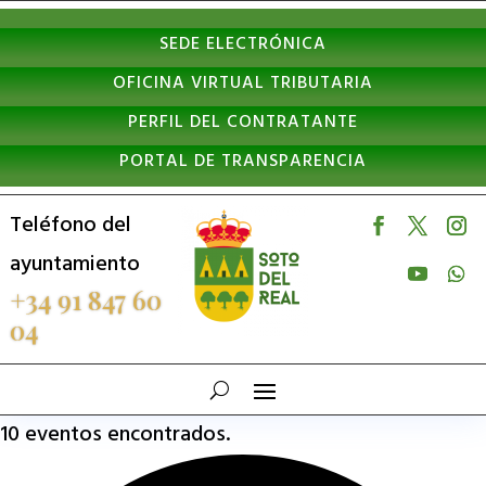
Nota:
SEDE ELECTRÓNICA
este
OFICINA VIRTUAL TRIBUTARIA
sitio
PERFIL DEL CONTRATANTE
web
PORTAL DE TRANSPARENCIA
incluye
un
Teléfono del
sistema
ayuntamiento
de
+34 91 847 60
04
accesibilidad.
10 eventos encontrados.