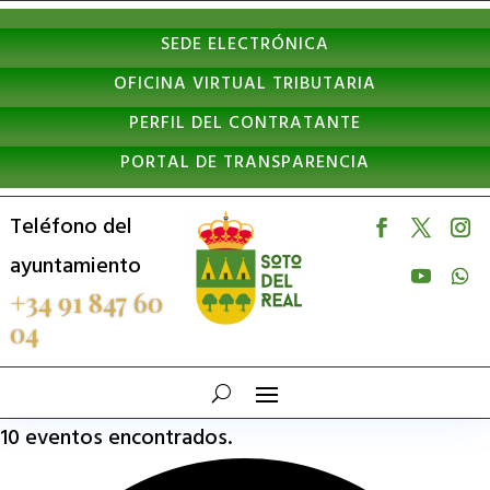
Nota:
SEDE ELECTRÓNICA
este
OFICINA VIRTUAL TRIBUTARIA
sitio
PERFIL DEL CONTRATANTE
web
PORTAL DE TRANSPARENCIA
incluye
un
Teléfono del
sistema
ayuntamiento
de
+34 91 847 60
04
accesibilidad.
10 eventos encontrados.