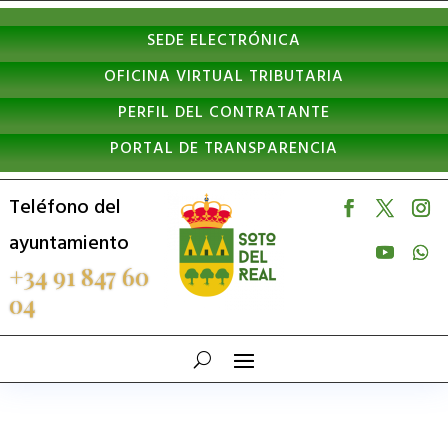
Nota:
SEDE ELECTRÓNICA
este
OFICINA VIRTUAL TRIBUTARIA
sitio
PERFIL DEL CONTRATANTE
web
PORTAL DE TRANSPARENCIA
incluye
un
Teléfono del
sistema
ayuntamiento
de
+34 91 847 60
04
accesibilidad.