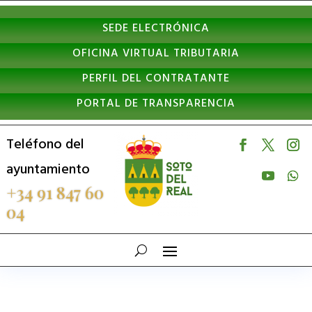
Nota:
SEDE ELECTRÓNICA
este
OFICINA VIRTUAL TRIBUTARIA
sitio
PERFIL DEL CONTRATANTE
web
PORTAL DE TRANSPARENCIA
incluye
un
Teléfono del
sistema
ayuntamiento
de
+34 91 847 60
04
accesibilidad.