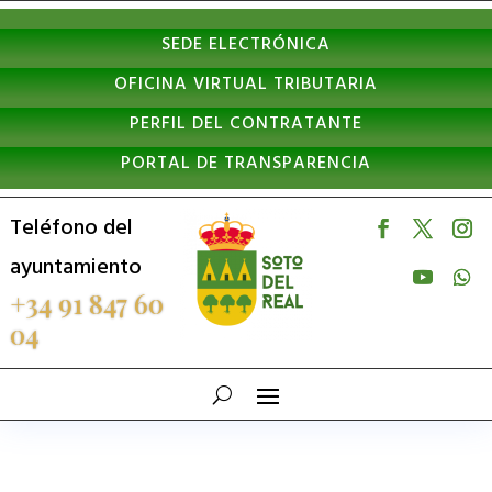
Nota:
SEDE ELECTRÓNICA
este
OFICINA VIRTUAL TRIBUTARIA
sitio
PERFIL DEL CONTRATANTE
web
PORTAL DE TRANSPARENCIA
incluye
un
Teléfono del
sistema
ayuntamiento
de
+34 91 847 60
04
accesibilidad.