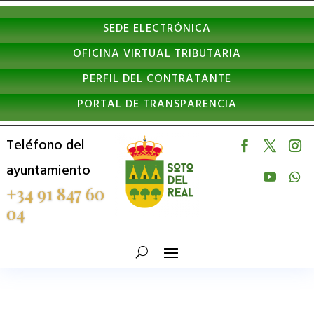
Nota:
SEDE ELECTRÓNICA
este
OFICINA VIRTUAL TRIBUTARIA
sitio
PERFIL DEL CONTRATANTE
web
PORTAL DE TRANSPARENCIA
incluye
un
Teléfono del
sistema
ayuntamiento
de
+34 91 847 60
04
accesibilidad.